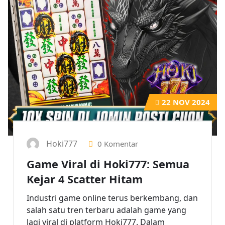
22
NOV 2024
Hoki777
0 Komentar
Game Viral di Hoki777: Semua
Kejar 4 Scatter Hitam
Industri game online terus berkembang, dan
salah satu tren terbaru adalah game yang
lagi viral di platform Hoki777. Dalam