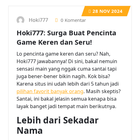
28
NOV 2024
Hoki777
0 Komentar
Hoki777: Surga Buat Pencinta
Game Keren dan Seru!
Lo pencinta game keren dan seru? Nah,
Hoki777 jawabannya! Di sini, bakal nemuin
sensasi main yang nggak cuma santai tapi
juga bener-bener bikin nagih. Kok bisa?
Karena situs ini udah lebih dari 5 tahun jadi
pilihan favorit banyak orang
. Masih skeptis?
Santai, ini bakal jelasin semua kenapa bisa
layak banget jadi tempat main berikutnya.
Lebih dari Sekadar
Nama