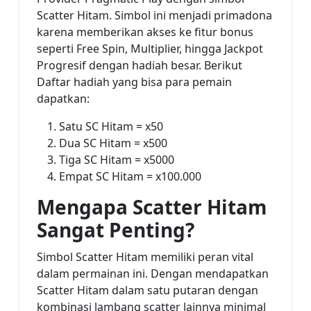
Scatter Hitam. Simbol ini menjadi primadona
karena memberikan akses ke fitur bonus
seperti Free Spin, Multiplier, hingga Jackpot
Progresif dengan hadiah besar. Berikut
Daftar hadiah yang bisa para pemain
dapatkan:
Satu SC Hitam = x50
Dua SC Hitam = x500
Tiga SC Hitam = x5000
Empat SC Hitam = x100.000
Mengapa Scatter Hitam
Sangat Penting?
Simbol Scatter Hitam memiliki peran vital
dalam permainan ini. Dengan mendapatkan
Scatter Hitam dalam satu putaran dengan
kombinasi lambang scatter lainnya minimal