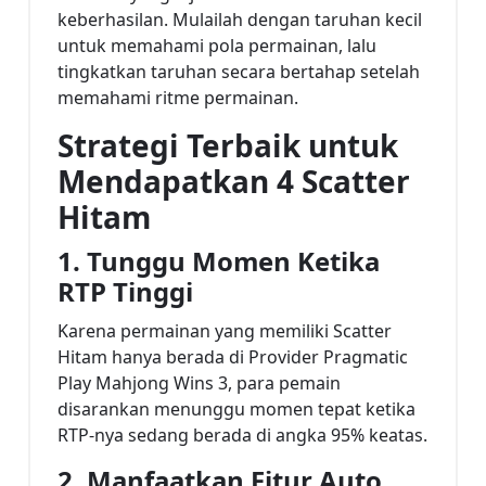
keberhasilan. Mulailah dengan taruhan kecil
untuk memahami pola permainan, lalu
tingkatkan taruhan secara bertahap setelah
memahami ritme permainan.
Strategi Terbaik untuk
Mendapatkan 4 Scatter
Hitam
1. Tunggu Momen Ketika
RTP Tinggi
Karena permainan yang memiliki Scatter
Hitam hanya berada di Provider Pragmatic
Play Mahjong Wins 3, para pemain
disarankan menunggu momen tepat ketika
RTP-nya sedang berada di angka 95% keatas.
2. Manfaatkan Fitur Auto