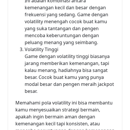
Ini adalah kombinasi antara
kemenangan kecil dan besar dengan
frekuensi yang sedang. Game dengan
volatility menengah cocok buat kamu
yang suka tantangan dan pengen
mencoba keberuntungan dengan
peluang menang yang seimbang.
Volatility Tinggi
Game dengan volatility tinggi biasanya
jarang memberikan kemenangan, tapi
kalau menang, hadiahnya bisa sangat
besar. Cocok buat kamu yang punya
modal besar dan pengen meraih jackpot
besar.
Memahami pola volatility ini bisa membantu
kamu menyesuaikan strategi bermain,
apakah ingin bermain aman dengan
kemenangan kecil tapi konsisten, atau