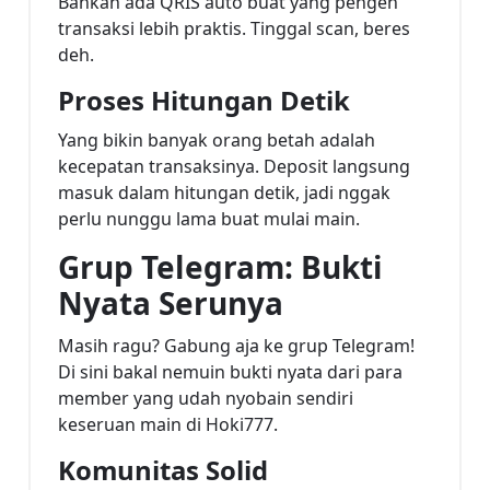
Bahkan ada QRIS auto buat yang pengen
transaksi lebih praktis. Tinggal scan, beres
deh.
Proses Hitungan Detik
Yang bikin banyak orang betah adalah
kecepatan transaksinya. Deposit langsung
masuk dalam hitungan detik, jadi nggak
perlu nunggu lama buat mulai main.
Grup Telegram: Bukti
Nyata Serunya
Masih ragu? Gabung aja ke grup Telegram!
Di sini bakal nemuin bukti nyata dari para
member yang udah nyobain sendiri
keseruan main di Hoki777.
Komunitas Solid