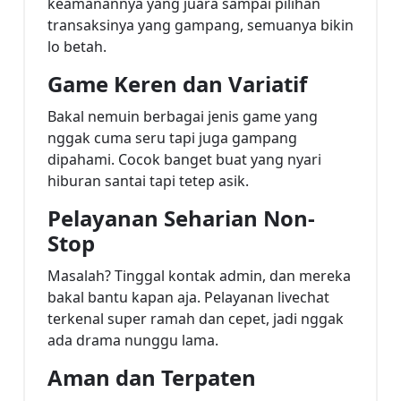
keamanannya yang juara sampai pilihan
transaksinya yang gampang, semuanya bikin
lo betah.
Game Keren dan Variatif
Bakal nemuin berbagai jenis game yang
nggak cuma seru tapi juga gampang
dipahami. Cocok banget buat yang nyari
hiburan santai tapi tetep asik.
Pelayanan Seharian Non-
Stop
Masalah? Tinggal kontak admin, dan mereka
bakal bantu kapan aja. Pelayanan livechat
terkenal super ramah dan cepet, jadi nggak
ada drama nunggu lama.
Aman dan Terpaten