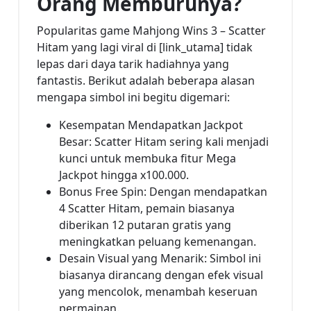
Orang Memburunya?
Popularitas game Mahjong Wins 3 – Scatter
Hitam yang lagi viral di [link_utama] tidak
lepas dari daya tarik hadiahnya yang
fantastis. Berikut adalah beberapa alasan
mengapa simbol ini begitu digemari:
Kesempatan Mendapatkan Jackpot
Besar: Scatter Hitam sering kali menjadi
kunci untuk membuka fitur Mega
Jackpot hingga x100.000.
Bonus Free Spin: Dengan mendapatkan
4 Scatter Hitam, pemain biasanya
diberikan 12 putaran gratis yang
meningkatkan peluang kemenangan.
Desain Visual yang Menarik: Simbol ini
biasanya dirancang dengan efek visual
yang mencolok, menambah keseruan
permainan.