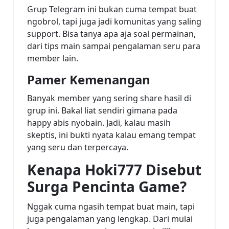
Grup Telegram ini bukan cuma tempat buat
ngobrol, tapi juga jadi komunitas yang saling
support. Bisa tanya apa aja soal permainan,
dari tips main sampai pengalaman seru para
member lain.
Pamer Kemenangan
Banyak member yang sering share hasil di
grup ini. Bakal liat sendiri gimana pada
happy abis nyobain. Jadi, kalau masih
skeptis, ini bukti nyata kalau emang tempat
yang seru dan terpercaya.
Kenapa Hoki777 Disebut
Surga Pencinta Game?
Nggak cuma ngasih tempat buat main, tapi
juga pengalaman yang lengkap. Dari mulai