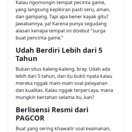
Kalau ngomongin tempat pecinta game,
yang langsung kepikiran pasti seru, aman,
dan gampang. Tapi apa bener kayak gitu?
Jawabannya, ya! Karena punya segudang
alasan kenapa tempat ini disebut “surga
buat pencinta game.”
Udah Berdiri Lebih dari 5
Tahun
Bukan situs kaleng-kaleng, bray. Udah ada
lebih dari 5 tahun, dan itu bukti nyata kalau
mereka nggak main-main soal pelayanan
dan kualitas. Kalau nggak terpercaya, mana
mungkin bertahan selama itu, kan?
Berlisensi Resmi dari
PAGCOR
Buat yang sering khawatir soal keamanan,