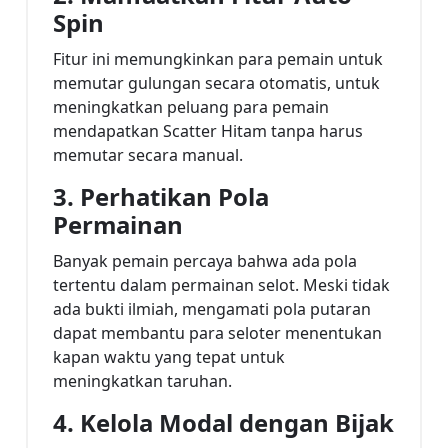
Spin
Fitur ini memungkinkan para pemain untuk
memutar gulungan secara otomatis, untuk
meningkatkan peluang para pemain
mendapatkan Scatter Hitam tanpa harus
memutar secara manual.
3. Perhatikan Pola
Permainan
Banyak pemain percaya bahwa ada pola
tertentu dalam permainan selot. Meski tidak
ada bukti ilmiah, mengamati pola putaran
dapat membantu para seloter menentukan
kapan waktu yang tepat untuk
meningkatkan taruhan.
4. Kelola Modal dengan Bijak