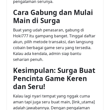
pengalaman serunya.
Cara Gabung dan Mulai
Main di Surga
Buat yang udah penasaran, gabung di
Hoki777 itu gampang banget. Tinggal daftar
akun, pilih metode transaksi, dan langsung
cobain berbagai game seru yang tersedia.
Kalau ada kendala, admin siap bantu
seharian penuh.
Kesimpulan: Surga Buat
Pencinta Game Keren
dan Seru!
Kalau lagi nyari tempat yang nggak cuma
aman tapi juga seru buat main, [link_utama]
adalah jawabannya. Dengan pengalaman