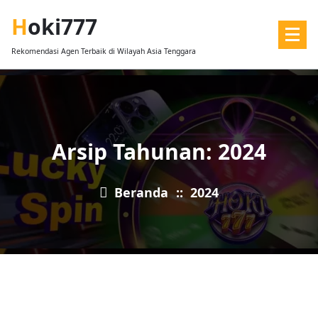
Lewati
Hoki777
ke
konten
Rekomendasi Agen Terbaik di Wilayah Asia Tenggara
Arsip Tahunan: 2024
Beranda
::
2024